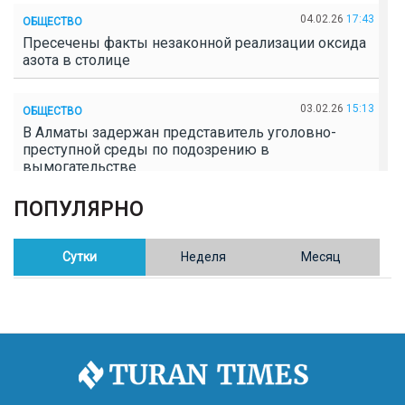
04.02.26
17:43
ОБЩЕСТВО
Пресечены факты незаконной реализации оксида
азота в столице
03.02.26
15:13
ОБЩЕСТВО
В Алматы задержан представитель уголовно-
преступной среды по подозрению в
вымогательстве
ПОПУЛЯРНО
02.02.26
16:41
ОБЩЕСТВО
Полицейские пресекли незаконное выращивание
конопли в Таразе
Сутки
Неделя
Месяц
30.01.26
17:30
ОБЩЕСТВО
Казахстан возглавил Договор о зоне, свободной от
ядерного оружия в Центральной Азии
30.01.26
16:57
РЕГИОНЫ