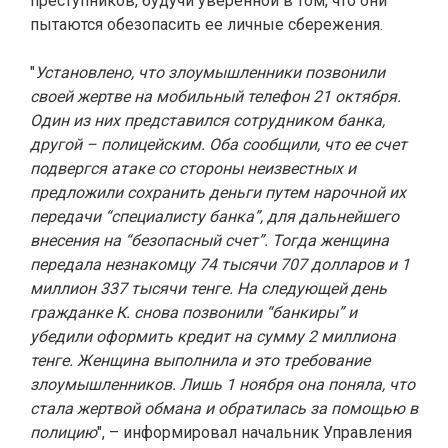
преступников, будучи уверенной в том, что они
пытаются обезопасить ее личные сбережения.
"
Установлено, что злоумышленники позвонили
своей жертве на мобильный телефон 21 октября.
Один из них представился сотрудником банка,
другой – полицейским. Оба сообщили, что ее счет
подвергся атаке со стороны неизвестных и
предложили сохранить деньги путем нарочной их
передачи “специалисту банка”, для дальнейшего
внесения на “безопасный счет”. Тогда женщина
передала незнакомцу 74 тысячи 707 долларов и 1
миллион 337 тысячи тенге. На следующей день
гражданке К. снова позвонили “банкиры” и
убедили оформить кредит на сумму 2 миллиона
тенге. Женщина выполнила и это требование
злоумышленников. Лишь 1 ноября она поняла, что
стала жертвой обмана и обратилась за помощью в
полицию
", – информировал начальник Управления