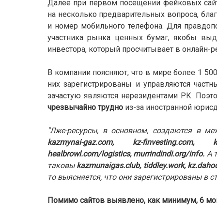
Далее при первом посещении фейковых сайто
на несколько предварительных вопроса, благ
и номер мобильного телефона. Для правдоп
участника рынка ценных бумаг, якобы выд
инвестора, который просчитывает в онлайн-
В компании поясняют, что в мире более 1 50
них зарегистрированы и управляются част
зачастую являются нерезидентами РК. Поэт
чрезвычайно трудно
из-за иностранной юрис
"Лже-ресурсы, в основном, создаются в ме
kazmynai-gaz.com, kz-finvesting.com, k
healbrowl.com/logistics, murrindindi.org/info.
А т
таковы
kazmunaigas.club, tiddley.work, kz.dahod
то выясняется, что они зарегистрированы в с
Помимо сайтов выявлено, как минимум, 6 м