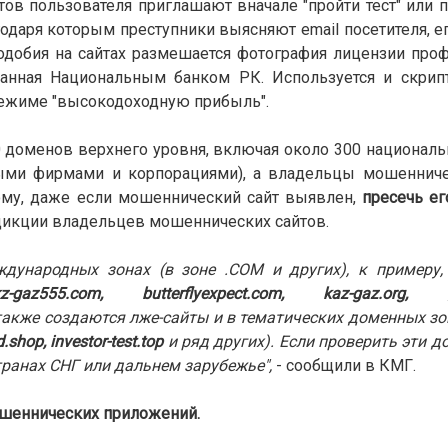
в пользователя приглашают вначале "пройти тест" или п
одаря которым преступники выясняют email посетителя, е
одобия на сайтах размешается фотография лицензии про
анная Национальным банком РК. Используется и скрипт
режиме "высокодоходную прибыль".
0 доменов верхнего уровня, включая около 300 националь
ными фирмами и корпорациями), а владельцы мошенниче
ому, даже если мошеннический сайт выявлен,
пресечь ег
дикции владельцев мошеннических сайтов.
ждународных зонах (в зоне .COM и других), к примеру
z-gaz555.com, butterflyexpect.com, kaz-gaz.org, gr
акже создаются лже-сайты и в тематических доменных зон
.shop, investor-test.top
и ряд других). Если проверить эти 
транах СНГ или дальнем зарубежье",
- сообщили в КМГ.
ошеннических приложений.