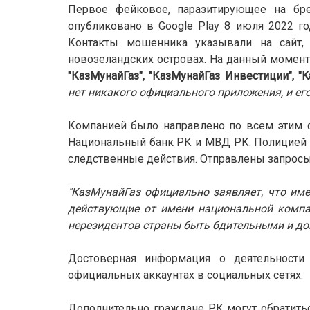
Первое фейковое, паразитирующее на бр
опубликовано в Google Play 8 июля 2022 год
Контакты мошенника указывали на сайт, 
новозеландских островах. На данный момент
"КазМунайГаз", "КазМунайГаз Инвестиции", "K
нет никакого официального приложения, и его
Компанией было направлено по всем этим 
Национальный банк РК и МВД РК. Полицией 
следственные действия. Отправлены запросы
"КазМунайГаз официально заявляет, что им
действующие от имени национальной компа
нерезидентов страны быть бдительными и до
Достоверная информация о деятельности
официальных аккаунтах в социальных сетях.
Дополнительно граждане РК могут обратить