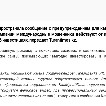
пространила сообщение с предупреждением для каз
омпании, международные мошенники действуют от и
 инвестициях, передает
Turantimes.kz
.
ванную рекламу в поисковых системах и социальных с
кие сайты, призывающих "выгодно инвестировать в К
сайты упоминают имена людей-брендов: Президента РК, 
ганизаций страны, лидеров общественного мнения. З
х официальных видеороликов КазМунайГаза, подменяя
трируется фейковое видео, где профессиональный зак
минанием названия компании",
- говорится в сообщении Ка