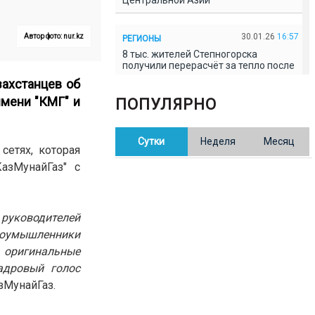
Центральной Азии
30.01.26
16:57
Автор фото: nur.kz
РЕГИОНЫ
8 тыс. жителей Степногорска
получили перерасчёт за тепло после
проверки прокуратуры
ахстанцев об
мени "КМГ" и
ПОПУЛЯРНО
30.01.26
16:35
ОБЩЕСТВО
В Казахстане готовят новую
Сутки
Неделя
Месяц
редакцию Конституции: меняется
етях, которая
84% текста
азМунайГаз" с
30.01.26
16:13
ОБЩЕСТВО
Прокуроры в Павлодарской области
руководителей
выявили хищения и незаконное
использование спортобъектов
лоумышленники
 оригинальные
адровый голос
30.01.26
15:31
РЕГИОНЫ
зМунайГаз.
Учительница из Актобе продавала
баллы ЕНТ по 7 тыс. тенге за балл