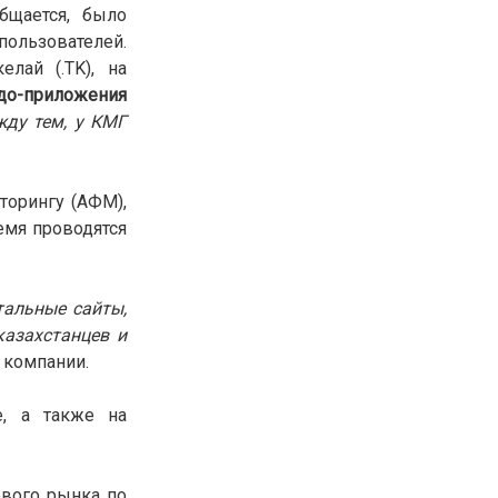
общается, было
пользователей.
лай (.TK), на
до-приложения
жду тем, у КМГ
орингу (АФМ),
емя проводятся
стальные сайты,
азахстанцев и
 компании.
е, а также на
ового рынка
по