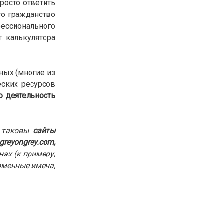
росто ответить
30.01.26
15:11
РЕГИОНЫ
го гражданство
Бектенов посетил Павлодарскую
фессионального
область и проверил энергетическую
 калькулятора
инфраструктуру региона
Все новости
ных (многие из
ских ресурсов
о деятельность
, таковы
сайты
eyongrey.com,
ах (к примеру,
доменные имена,