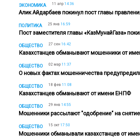
11 апр
14:36
ЭКОНОМИКА
Алик Айдарбаев покинул пост главы правлен
25 янв
16:59
ПОЛИТИКА
Пост заместителя главы «КазМунайГаза» по
27 сен
16:42
ОБЩЕСТВО
Казахстанцев обманывают мошенники от име
02 мар
11:37
ОБЩЕСТВО
О новых фактах мошенничества предупредил
18 фев
11:08
ОБЩЕСТВО
Казахстанцев обманывают от имени ЕНПФ
29 янв
14:55
ОБЩЕСТВО
Мошенники рассылают "одобрение" на сняти
15 окт
17:50
ОБЩЕСТВО
Мошенники обманывали казахстанцев от име