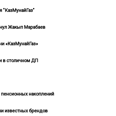
ия "КазМунайГаз"
кинул Жакып Марабаев
ни «КазМунайГаз»
и в столичном ДП
е пенсионных накоплений
ни известных брендов