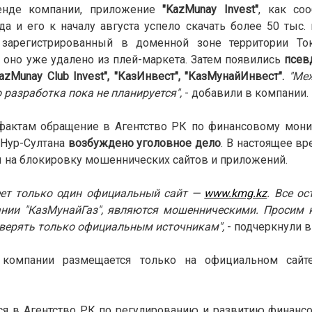
енде компании, приложение
"KazMunay Invest"
, как со
а и его к началу августа успело скачать более 50 тыс. 
зарегистрированный в доменной зоне территории Токе
 оно уже удалено из плей-маркета. Затем появились
псев
azMunay Club Invest", "КазИнвест", "КазМунайИнвест".
"Ме
 разработка пока не планируется",
- добавили в компании.
фактам обращение в Агентство РК по финансовому монит
Нур-Султана
возбуждено уголовное дело
. В настоящее вр
 на блокировку мошеннических сайтов и приложений.
еет только один официальный сайт —
www.kmg.kz
. Все о
нии "КазМунайГаз", являются мошенническими. Просим к
верять только официальным источникам",
- подчеркнули в
 компании размещается только на официальном сайт
ся в
Агентство РК по регулированию и развитию финанс