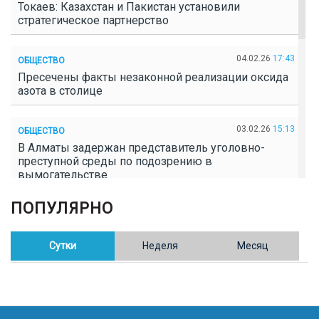
Токаев: Казахстан и Пакистан установили
стратегическое партнерство
04.02.26
17:43
ОБЩЕСТВО
Пресечены факты незаконной реализации оксида
азота в столице
03.02.26
15:13
ОБЩЕСТВО
В Алматы задержан представитель уголовно-
преступной среды по подозрению в
вымогательстве
ПОПУЛЯРНО
02.02.26
16:41
ОБЩЕСТВО
Полицейские пресекли незаконное выращивание
конопли в Таразе
Сутки
Неделя
Месяц
30.01.26
17:30
ОБЩЕСТВО
Казахстан возглавил Договор о зоне, свободной от
ядерного оружия в Центральной Азии