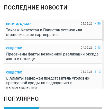
ПОСЛЕДНИЕ НОВОСТИ
05.02.26
14:50
ПОЛИТИКА / МИР
Токаев: Казахстан и Пакистан установили
стратегическое партнерство
04.02.26
17:43
ОБЩЕСТВО
Пресечены факты незаконной реализации оксида
азота в столице
03.02.26
15:13
ОБЩЕСТВО
В Алматы задержан представитель уголовно-
преступной среды по подозрению в
вымогательстве
ПОПУЛЯРНО
02.02.26
16:41
ОБЩЕСТВО
Полицейские пресекли незаконное выращивание