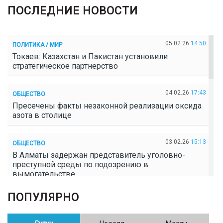
ПОСЛЕДНИЕ НОВОСТИ
05.02.26
14:50
ПОЛИТИКА / МИР
Токаев: Казахстан и Пакистан установили
стратегическое партнерство
04.02.26
17:43
ОБЩЕСТВО
Пресечены факты незаконной реализации оксида
азота в столице
03.02.26
15:13
ОБЩЕСТВО
В Алматы задержан представитель уголовно-
преступной среды по подозрению в
вымогательстве
ПОПУЛЯРНО
02.02.26
16:41
ОБЩЕСТВО
Полицейские пресекли незаконное выращивание