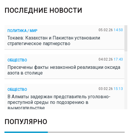
ПОСЛЕДНИЕ НОВОСТИ
05.02.26
14:50
ПОЛИТИКА / МИР
Токаев: Казахстан и Пакистан установили
стратегическое партнерство
04.02.26
17:43
ОБЩЕСТВО
Пресечены факты незаконной реализации оксида
азота в столице
03.02.26
15:13
ОБЩЕСТВО
В Алматы задержан представитель уголовно-
преступной среды по подозрению в
вымогательстве
ПОПУЛЯРНО
02.02.26
16:41
ОБЩЕСТВО
Полицейские пресекли незаконное выращивание