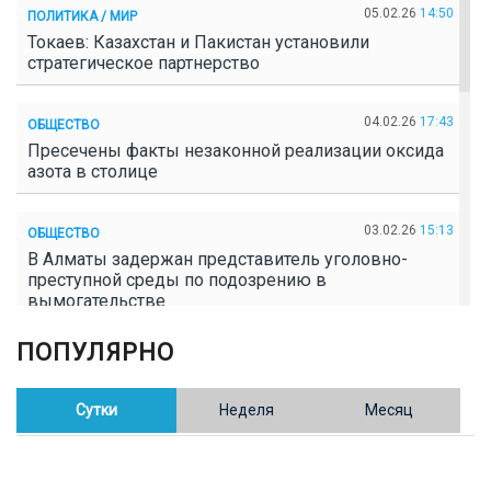
05.02.26
14:50
ПОЛИТИКА / МИР
Токаев: Казахстан и Пакистан установили
стратегическое партнерство
04.02.26
17:43
ОБЩЕСТВО
Пресечены факты незаконной реализации оксида
азота в столице
03.02.26
15:13
ОБЩЕСТВО
В Алматы задержан представитель уголовно-
преступной среды по подозрению в
вымогательстве
ПОПУЛЯРНО
02.02.26
16:41
ОБЩЕСТВО
Полицейские пресекли незаконное выращивание
конопли в Таразе
Сутки
Неделя
Месяц
30.01.26
17:30
ОБЩЕСТВО