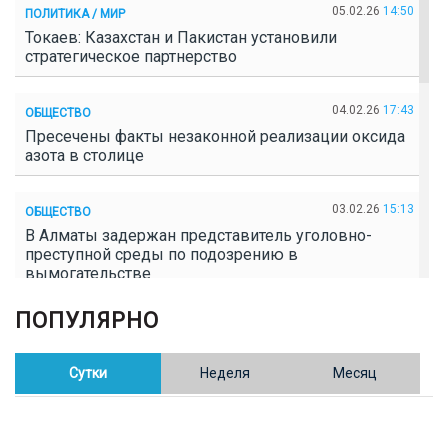
05.02.26
14:50
ПОЛИТИКА / МИР
Токаев: Казахстан и Пакистан установили
стратегическое партнерство
04.02.26
17:43
ОБЩЕСТВО
Пресечены факты незаконной реализации оксида
азота в столице
03.02.26
15:13
ОБЩЕСТВО
В Алматы задержан представитель уголовно-
преступной среды по подозрению в
вымогательстве
ПОПУЛЯРНО
02.02.26
16:41
ОБЩЕСТВО
Полицейские пресекли незаконное выращивание
конопли в Таразе
Сутки
Неделя
Месяц
30.01.26
17:30
ОБЩЕСТВО