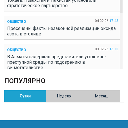
Токаев: Казахстан и Пакистан установили
стратегическое партнерство
04.02.26
17:43
ОБЩЕСТВО
Пресечены факты незаконной реализации оксида
азота в столице
03.02.26
15:13
ОБЩЕСТВО
В Алматы задержан представитель уголовно-
преступной среды по подозрению в
вымогательстве
ПОПУЛЯРНО
02.02.26
16:41
ОБЩЕСТВО
Полицейские пресекли незаконное выращивание
конопли в Таразе
Сутки
Неделя
Месяц
30.01.26
17:30
ОБЩЕСТВО
Казахстан возглавил Договор о зоне, свободной от
ядерного оружия в Центральной Азии