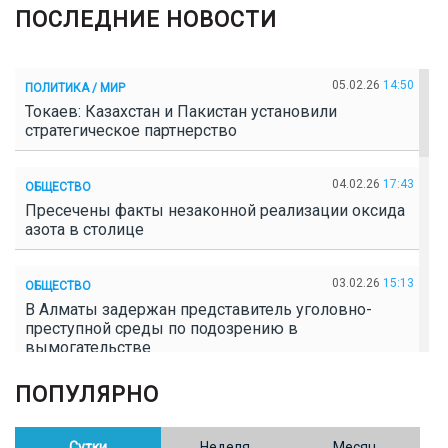
ПОСЛЕДНИЕ НОВОСТИ
05.02.26
14:50
ПОЛИТИКА / МИР
Токаев: Казахстан и Пакистан установили
стратегическое партнерство
04.02.26
17:43
ОБЩЕСТВО
Пресечены факты незаконной реализации оксида
азота в столице
03.02.26
15:13
ОБЩЕСТВО
В Алматы задержан представитель уголовно-
преступной среды по подозрению в
вымогательстве
ПОПУЛЯРНО
02.02.26
16:41
ОБЩЕСТВО
Полицейские пресекли незаконное выращивание
конопли в Таразе
Сутки
Неделя
Месяц