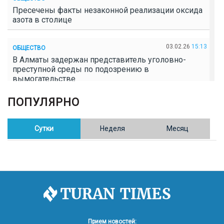
Пресечены факты незаконной реализации оксида
азота в столице
03.02.26
15:13
ОБЩЕСТВО
В Алматы задержан представитель уголовно-
преступной среды по подозрению в
вымогательстве
ПОПУЛЯРНО
02.02.26
16:41
ОБЩЕСТВО
Полицейские пресекли незаконное выращивание
конопли в Таразе
Сутки
Неделя
Месяц
30.01.26
17:30
ОБЩЕСТВО
Казахстан возглавил Договор о зоне, свободной от
ядерного оружия в Центральной Азии
30.01.26
16:57
РЕГИОНЫ
8 тыс. жителей Степногорска получили перерасчёт
Прием новостей: