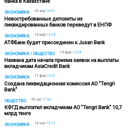
банка в Казахстане
20 апр
14:52
ЭКОНОМИКА
Невостребованные депозиты из
ликвидированных банков переведут в ЕНПФ
16 мар
12:24
ЭКОНОМИКА
АТФБанк будет присоединен к Jusan Bank
19 фев
12:04
ЭКОНОМИКА / ОБЩЕСТВО
Названа дата начала приема заявок на выплаты
вкладчикам AsiaCredit Bank
17 фев
16:51
ЭКОНОМИКА
Создана ликвидационная комиссия АО "Tengri
Bank"
05 окт
17:56
ОБЩЕСТВО
КФГД выплатил вкладчикам АО "Tengri Bank" 10,7
млрд тенге
18 сен
10:13
ЭКОНОМИКА