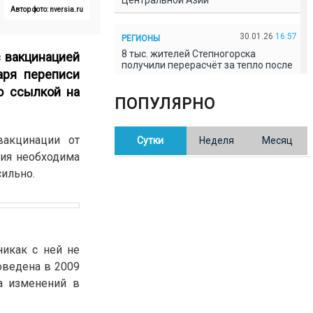
Центральной Азии
Автор фото: nversia.ru
30.01.26
16:57
РЕГИОНЫ
8 тыс. жителей Степногорска
с вакцинацией
получили перерасчёт за тепло после
аря переписи
проверки прокуратуры
 ссылкой на
ПОПУЛЯРНО
30.01.26
16:35
ОБЩЕСТВО
В Казахстане готовят новую
вакцинации от
Сутки
Неделя
Месяц
редакцию Конституции: меняется
84% текста
ния необходима
сильно.
30.01.26
16:13
ОБЩЕСТВО
Прокуроры в Павлодарской области
выявили хищения и незаконное
использование спортобъектов
никак с ней не
оведена в 2009
30.01.26
15:31
РЕГИОНЫ
а изменений в
Учительница из Актобе продавала
баллы ЕНТ по 7 тыс. тенге за балл