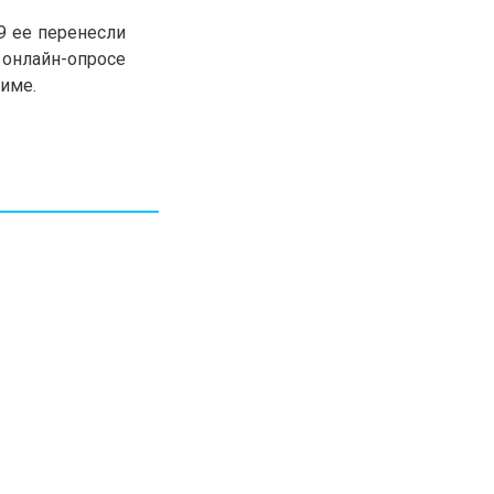
30.01.26
15:11
РЕГИОНЫ
9 ее перенесли
Бектенов посетил Павлодарскую
 онлайн-опросе
область и проверил энергетическую
жиме.
инфраструктуру региона
Все новости