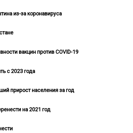
антина из-за коронавируса
хстане
вности вакцин против COVID-19
ть с 2023 года
ьший прирост населения за год
еренести на 2021 год
енести