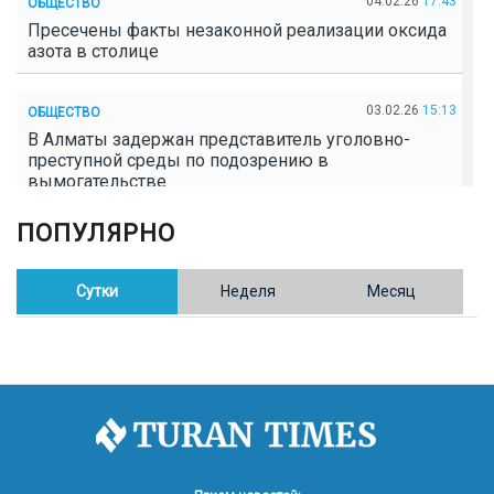
04.02.26
17:43
ОБЩЕСТВО
Пресечены факты незаконной реализации оксида
азота в столице
03.02.26
15:13
ОБЩЕСТВО
В Алматы задержан представитель уголовно-
преступной среды по подозрению в
вымогательстве
ПОПУЛЯРНО
02.02.26
16:41
ОБЩЕСТВО
Полицейские пресекли незаконное выращивание
конопли в Таразе
Сутки
Неделя
Месяц
30.01.26
17:30
ОБЩЕСТВО
Казахстан возглавил Договор о зоне, свободной от
ядерного оружия в Центральной Азии
30.01.26
16:57
РЕГИОНЫ
8 тыс. жителей Степногорска получили перерасчёт