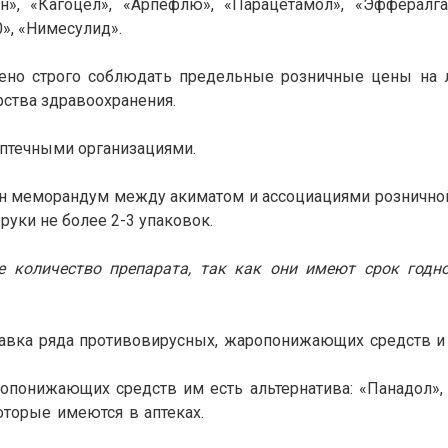
н», «Кагоцел», «Арпефлю», «Парацетамол», «Эффералган
», «Нимесулид».
чено строго соблюдать предельные розничные цены на 
рства здравоохранения.
аптечными организациями.
н меморандум между акиматом и ассоциациями розничной 
руки не более 2-3 упаковок.
е количество препарата, так как они имеют срок годно
тавка ряда противовирусных, жаропонижающих средств и 
понижающих средств им есть альтернатива: «Панадол»,
оторые имеются в аптеках.