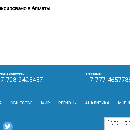
фиксировано в Алматы
рием новостей:
Реклама:
+7-708-3425457
+7-777-465778
А
ОБЩЕСТВО
МИР
РЕГИОНЫ
АНАЛИТИКА
МНЕН