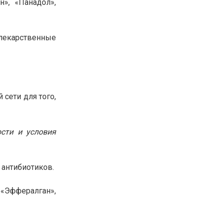
», «Панадол»,
30.01.26
15:11
РЕГИОНЫ
Бектенов посетил Павлодарскую
область и проверил энергетическую
лекарственные
инфраструктуру региона
Все новости
сети для того,
сти и условия
антибиотиков.
 «Эффералган»,