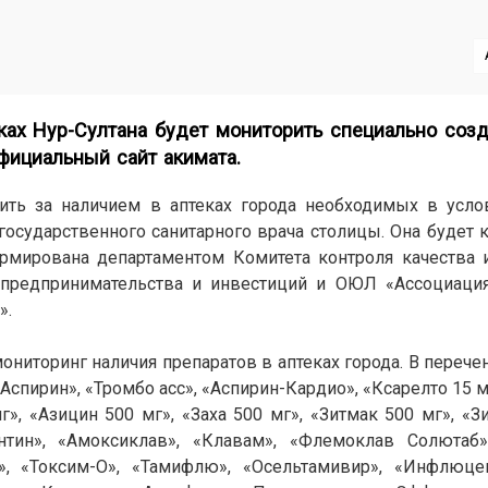
ках Нур-Султана будет мониторить специально созд
фициальный
сайт
акимата.
дить за наличием в аптеках города необходимых в усл
государственного санитарного врача столицы. Она будет 
ормирована департаментом Комитета контроля качества 
 предпринимательства и инвестиций и ОЮЛ «Ассоциаци
».
ниторинг наличия препаратов в аптеках города. В перече
Аспирин», «Тромбо асс», «Аспирин-Кардио», «Ксарелто 15 м
г», «Азицин 500 мг», «Заха 500 мг», «Зитмак 500 мг», «Зи
нтин», «Амоксиклав», «Клавам», «Флемоклав Солютаб»
», «Токсим-О», «Тамифлю», «Осельтамивир», «Инфлюцеи