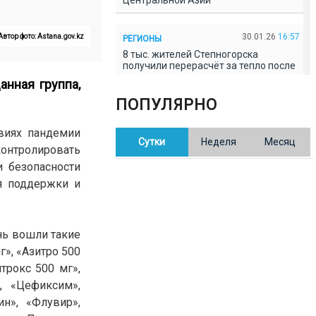
Центральной Азии
30.01.26
16:57
Автор фото: Astana.gov.kz
РЕГИОНЫ
8 тыс. жителей Степногорска
получили перерасчёт за тепло после
проверки прокуратуры
анная группа
,
ПОПУЛЯРНО
30.01.26
16:35
ОБЩЕСТВО
В Казахстане готовят новую
овиях пандемии
Сутки
Неделя
Месяц
редакцию Конституции: меняется
контролировать
84% текста
и безопасности
я поддержки и
30.01.26
16:13
ОБЩЕСТВО
Прокуроры в Павлодарской области
выявили хищения и незаконное
использование спортобъектов
нь вошли такие
г», «Азитро 500
трокс 500 мг»,
30.01.26
15:31
РЕГИОНЫ
, «Цефиксим»,
Учительница из Актобе продавала
баллы ЕНТ по 7 тыс. тенге за балл
н», «Флувир»,