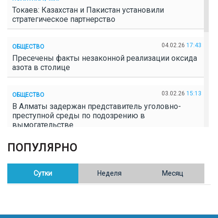
Токаев: Казахстан и Пакистан установили
стратегическое партнерство
04.02.26
17:43
ОБЩЕСТВО
Пресечены факты незаконной реализации оксида
азота в столице
03.02.26
15:13
ОБЩЕСТВО
В Алматы задержан представитель уголовно-
преступной среды по подозрению в
вымогательстве
ПОПУЛЯРНО
02.02.26
16:41
ОБЩЕСТВО
Полицейские пресекли незаконное выращивание
конопли в Таразе
Сутки
Неделя
Месяц
30.01.26
17:30
ОБЩЕСТВО
Казахстан возглавил Договор о зоне, свободной от