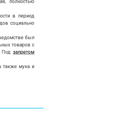
ая, полностью
30.01.26
15:11
РЕГИОНЫ
Бектенов посетил Павлодарскую
ости в период
область и проверил энергетическую
идов социально
инфраструктуру региона
в ведомстве был
Все новости
ьных товаров с
. Под
запретом
а также мука и