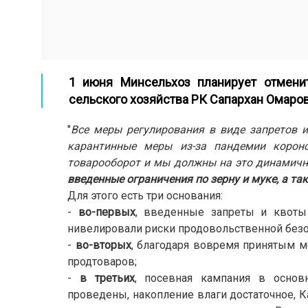
1 июня Минсельхоз планирует отменит
сельского хозяйства РК Сапархан Омаро
"
Все меры регулирования в виде запретов 
карантинные меры из-за пандемии короно
товарооборот и мы должны на это динамичн
введенные ограничения по зерну и муке, а т
Для этого есть три основания:
-
во-первых
, введенные запреты и квоты
нивелировали риски продовольственной безо
-
во-вторых
, благодаря вовремя принятым 
продтоваров;
-
в третьих
, посевная кампания в основ
проведены, накопление влаги достаточное, 