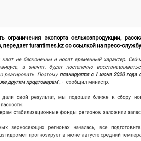
ь ограничения экспорта сельхозпродукции, расск
в, передает
turantimes.kz
со ссылкой на пресс-службу
и квот не бесконечны и носят временный характер. Сей
вируса, а значит, будет постепенно восстанавливать
о реагировать. Поэтому
планируется с 1 июня 2020 года 
акже другим продтоварам
", - сообщил министр.
 дали свой результат, мы подошли ближе к сбору но
пасности;
мерам стабилизационные фонды регионов заложили запас
ных зерносеющих регионах началась, все подготовит
Казгидромет прогнозирует в июне-августе средний темпе