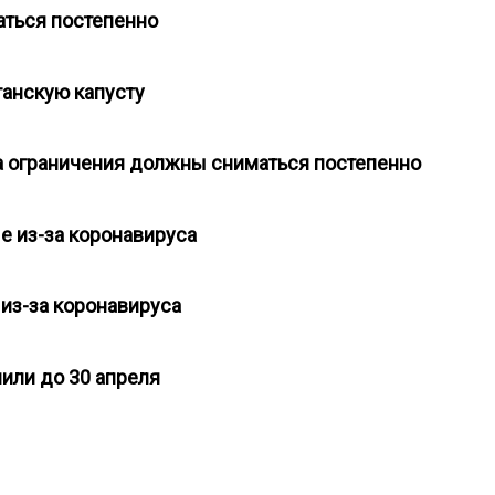
маться постепенно
станскую капусту
са ограничения должны сниматься постепенно
е из-за коронавируса
 из-за коронавируса
лили до 30 апреля