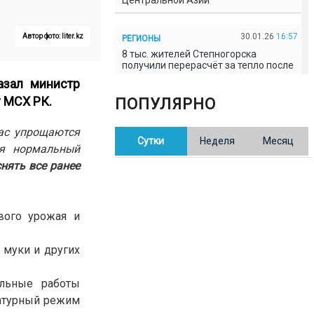
Центральной Азии
30.01.26
16:57
Автор фото: liter.kz
РЕГИОНЫ
8 тыс. жителей Степногорска
получили перерасчёт за тепло после
проверки прокуратуры
азал министр
 МСХ РК.
ПОПУЛЯРНО
30.01.26
16:35
ОБЩЕСТВО
В Казахстане готовят новую
час упрощаются
Сутки
Неделя
Месяц
редакцию Конституции: меняется
ся нормальный
84% текста
снять все ранее
30.01.26
16:13
ОБЩЕСТВО
Прокуроры в Павлодарской области
вого урожая и
выявили хищения и незаконное
использование спортобъектов
 муки и других
30.01.26
15:31
РЕГИОНЫ
ельные работы
Учительница из Актобе продавала
баллы ЕНТ по 7 тыс. тенге за балл
ратурный режим