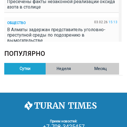
Пресечены факты незаконной реализации оксида
азота в столице
03.02.26
15:13
ОБЩЕСТВО
В Алматы задержан представитель уголовно-
преступной среды по подозрению в
вымогательстве
ПОПУЛЯРНО
02.02.26
16:41
ОБЩЕСТВО
Полицейские пресекли незаконное выращивание
конопли в Таразе
Сутки
Неделя
Месяц
30.01.26
17:30
ОБЩЕСТВО
Казахстан возглавил Договор о зоне, свободной от
ядерного оружия в Центральной Азии
30.01.26
16:57
РЕГИОНЫ
8 тыс. жителей Степногорска получили перерасчёт
Прием новостей:
за тепло после проверки прокуратуры
+7-708-3425457