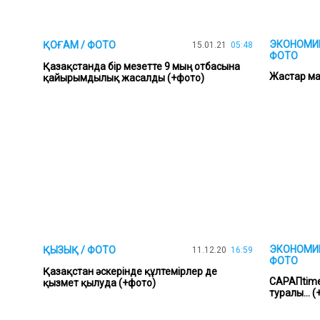
ЭКОНОМИК
ҚОҒАМ / ФОТО
15.01.21
05:48
ФОТО
Қазақстанда бір мезетте 9 мың отбасына
Жастар ма
қайырымдылық жасалды (+фото)
ЭКОНОМИК
ҚЫЗЫҚ / ФОТО
11.12.20
16:59
ФОТО
Қазақстан әскерінде құлтемірлер де
САРАПtime
қызмет қылуда (+фото)
туралы... 