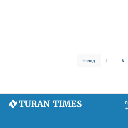
Назад
1
...
8
П