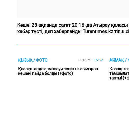
Кеше, 23 ақпанда сағат 20:16-да Атырау қалас
хабар түсті
, деп хабарлайды Turantimes.kz тілшісі
ҚЫЗЫҚ / ФОТО
АЙМАҚ /
03.02.21
15:52
Қазақстанда заманауи зениттік зымыран
Қазақста
кешені пайда болды (+фото)
тамшылат
тапты! (+