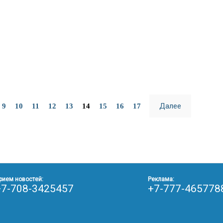
Далее
9
10
11
12
13
14
15
16
17
рием новостей:
Реклама:
+7-708-3425457
+7-777-465778