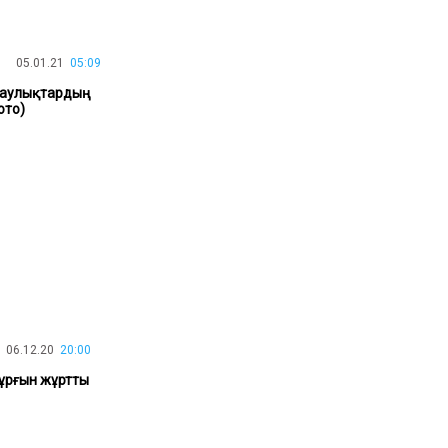
30.01.26
15:11
РЕГИОНЫ
Бектенов посетил Павлодарскую
05.01.21
05:09
область и проверил энергетическую
инфраструктуру региона
раулықтардың
ото)
Все новости
06.12.20
20:00
тұрғын жұртты