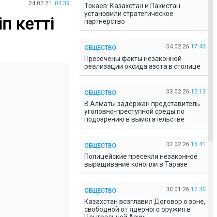
24.02.21
04:39
Токаев: Казахстан и Пакистан
установили стратегическое
п кетті
партнерство
04.02.26
17:43
ОБЩЕСТВО
Пресечены факты незаконной
реализации оксида азота в столице
03.02.26
15:13
ОБЩЕСТВО
В Алматы задержан представитель
уголовно-преступной среды по
подозрению в вымогательстве
02.02.26
16:41
ОБЩЕСТВО
Полицейские пресекли незаконное
выращивание конопли в Таразе
30.01.26
17:30
ОБЩЕСТВО
Казахстан возглавил Договор о зоне,
свободной от ядерного оружия в