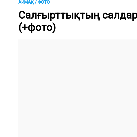
АЙМАҚ / ФОТО
Салғырттықтың салдары
(+фото)