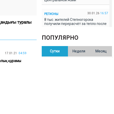
Центральной Азии
30.01.26
16:57
РЕГИОНЫ
8 тыс. жителей Степногорска
тқандығы туралы
получили перерасчёт за тепло после
проверки прокуратуры
ПОПУЛЯРНО
30.01.26
16:35
ОБЩЕСТВО
В Казахстане готовят новую
Сутки
Неделя
Месяц
редакцию Конституции: меняется
17.01.21
04:59
84% текста
толық құрамы
30.01.26
16:13
ОБЩЕСТВО
Прокуроры в Павлодарской области
выявили хищения и незаконное
использование спортобъектов
30.01.26
15:31
РЕГИОНЫ
Учительница из Актобе продавала
баллы ЕНТ по 7 тыс. тенге за балл