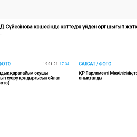
ы Д.Сүйесінова көшесінде коттедж үйден өрт шығып жа
.
 ФОТО
САЯСАТ / ФОТО
19.01.21
17:34
ндық қарапайым оқушы
ҚР Парламенті Мәжілісінің 
ып суару қондырғысын ойлап
анықталды
фото)