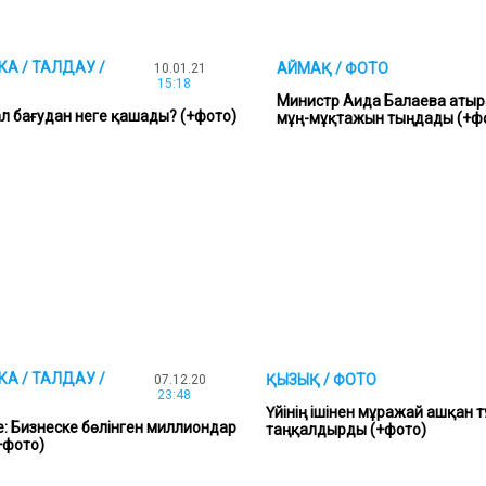
А / ТАЛДАУ /
АЙМАҚ / ФОТО
10.01.21
15:18
Министр Аида Балаева аты
л бағудан неге қашады? (+фото)
мұң-мұқтажын тыңдады (+ф
А / ТАЛДАУ /
ҚЫЗЫҚ / ФОТО
07.12.20
23:48
Үйінің ішінен мұражай ашқан 
: Бизнеске бөлінген миллиондар
таңқалдырды (+фото)
(+фото)