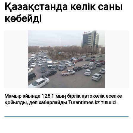
Қазақстанда көлік саны
көбейді
Мамыр айында 128,1 мың бірлік автокөлік есепке
қойылды, деп хабарлайды Turantimes.kz тілшісі.