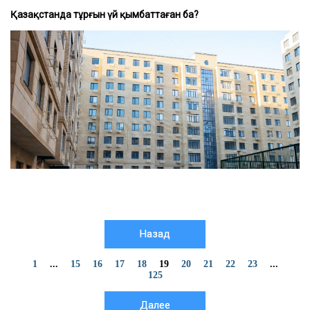
Қазақстанда тұрғын үй қымбаттаған ба?
Назад
1
...
15
16
17
18
19
20
21
22
23
...
125
Далее