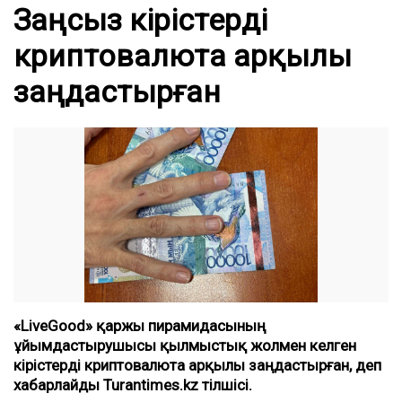
Заңсыз кірістерді
криптовалюта арқылы
заңдастырған
«LiveGood» қаржы пирамидасының
ұйымдастырушысы қылмыстық жолмен келген
кірістерді криптовалюта арқылы заңдастырған, деп
хабарлайды Turantimes.kz тілшісі.