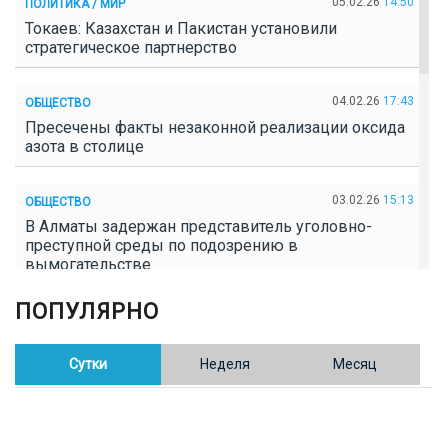
05.02.26
14:50
ПОЛИТИКА / МИР
Токаев: Казахстан и Пакистан установили
стратегическое партнерство
04.02.26
17:43
ОБЩЕСТВО
Пресечены факты незаконной реализации оксида
азота в столице
03.02.26
15:13
ОБЩЕСТВО
В Алматы задержан представитель уголовно-
преступной среды по подозрению в
вымогательстве
ПОПУЛЯРНО
02.02.26
16:41
ОБЩЕСТВО
Полицейские пресекли незаконное выращивание
конопли в Таразе
Сутки
Неделя
Месяц
30.01.26
17:30
ОБЩЕСТВО
Казахстан возглавил Договор о зоне, свободной от