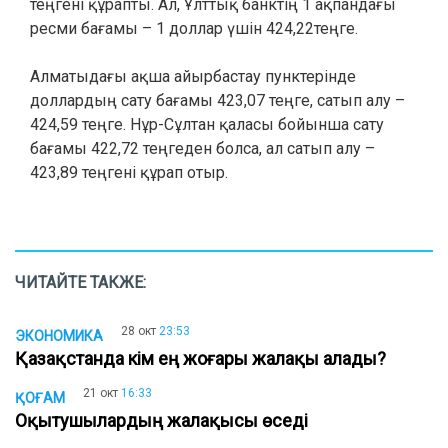
теңгені құрапты. Ал, Ұлттық банктің 1 ақпандағы
ресми бағамы – 1 доллар үшін 424,22теңге.
Алматыдағы ақша айырбастау пунктерінде
доллардың сату бағамы 423,07 теңге, сатып алу –
424,59 теңге. Нұр-Сұлтан қаласы бойынша сату
бағамы 422,72 теңгеден болса, ал сатып алу –
423,89 теңгені құрап отыр.
ЧИТАЙТЕ ТАКЖЕ:
28 окт
23:53
ЭКОНОМИКА
Қазақстанда кім ең жоғары жалақы алады?
21 окт
16:33
ҚОҒАМ
Оқытушылардың жалақысы өседі