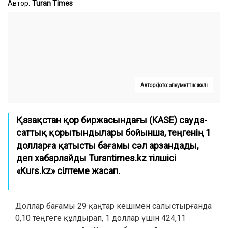
Автор:
Turan Times
Автор фото: әлеуметтік желі
Қазақстан қор биржасындағы (KASE) сауда-
саттық қорытындылары бойынша, теңгенің 1
долларға қатысты бағамы сәл арзандады,
деп хабарлайды Turantimes.kz тілшісі
«Kurs.kz» сілтеме жасап.
Доллар бағамы 29 қаңтар кешімен салыстырғанда
0,10 теңгеге құлдырап, 1 доллар үшін 424,11