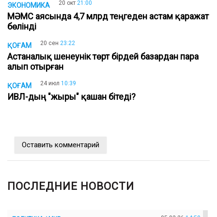
20 окт
21:00
ЭКОНОМИКА
МӘМС аясында 4,7 млрд теңгеден астам қаражат
бөлінді
20 сен
23:22
ҚОҒАМ
Астаналық шенеунік төрт бірдей базардан пара
алып отырған
24 июл
10:39
ҚОҒАМ
ИВЛ-дың "жыры" қашан бітеді?
Оставить комментарий
ПОСЛЕДНИЕ НОВОСТИ