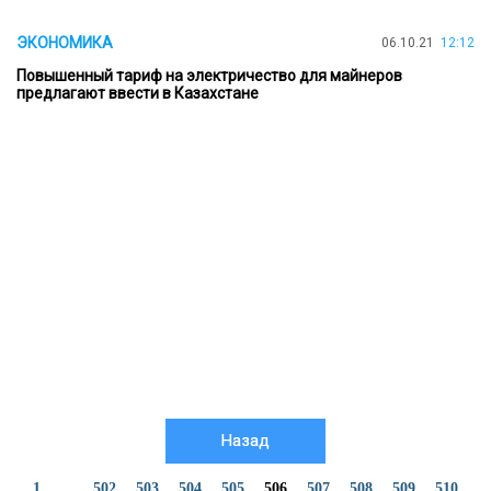
ЭКОНОМИКА
06.10.21
12:12
Повышенный тариф на электричество для майнеров
предлагают ввести в Казахстане
Назад
1
...
502
503
504
505
506
507
508
509
510