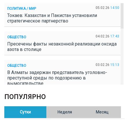
05.02.26
14:50
ПОЛИТИКА / МИР
Токаев: Казахстан и Пакистан установили
стратегическое партнерство
04.02.26
17:43
ОБЩЕСТВО
Пресечены факты незаконной реализации оксида
азота в столице
03.02.26
15:13
ОБЩЕСТВО
В Алматы задержан представитель уголовно-
преступной среды по подозрению в
вымогательстве
ПОПУЛЯРНО
02.02.26
16:41
ОБЩЕСТВО
Полицейские пресекли незаконное выращивание
конопли в Таразе
Сутки
Неделя
Месяц
30.01.26
17:30
ОБЩЕСТВО