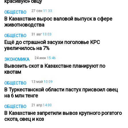
красивую» овцу
27 сен
11:33
ОБЩЕСТВО
В Казахстане вырос валовой выпуск в сфере
животноводства
31 авг
13:03
ОБЩЕСТВО
Ещё до страшной засухи поголовье КРС
увеличилось на 7%
24 июн
15:46
ЭКОНОМИКА
Вывозить скот в Казахстане планируют по
квотам
13 май
10:09
ОБЩЕСТВО
В Туркестанской области пастух присвоил овец
на 6 млн тенге
21 апр
14:00
ОБЩЕСТВО
В Казахстане запретили вывоз крупного рогатого
скота, овец и коз