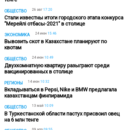
26 авг
17:20
ОБЩЕСТВО
Стали известны итоги городского этапа конкурса
"Мерейлі отбасы-2021" в столице
24 июн
15:46
ЭКОНОМИКА
Вывозить скот в Казахстане планируют по
квотам
24 июн
10:49
ОБЩЕСТВО
Двухкомнатную квартиру разыграют среди
вакцинированных в столице
14 июн
10:32
РЕГИОНЫ
Вкладываться в Pepsi, Nike и BMW предлагала
казахстанцам финпирамида
13 май
10:09
ОБЩЕСТВО
В Туркестанской области пастух присвоил овец
на 6 млн тенге
09 апр
09:55