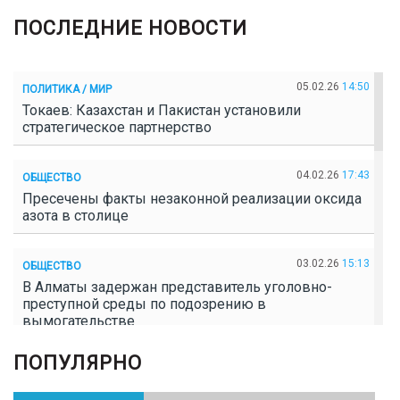
ПОСЛЕДНИЕ НОВОСТИ
05.02.26
14:50
ПОЛИТИКА / МИР
Токаев: Казахстан и Пакистан установили
стратегическое партнерство
04.02.26
17:43
ОБЩЕСТВО
Пресечены факты незаконной реализации оксида
азота в столице
03.02.26
15:13
ОБЩЕСТВО
В Алматы задержан представитель уголовно-
преступной среды по подозрению в
вымогательстве
ПОПУЛЯРНО
02.02.26
16:41
ОБЩЕСТВО
Полицейские пресекли незаконное выращивание