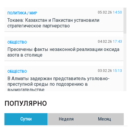
05.02.26
14:50
ПОЛИТИКА / МИР
Токаев: Казахстан и Пакистан установили
стратегическое партнерство
04.02.26
17:43
ОБЩЕСТВО
Пресечены факты незаконной реализации оксида
азота в столице
03.02.26
15:13
ОБЩЕСТВО
В Алматы задержан представитель уголовно-
преступной среды по подозрению в
вымогательстве
ПОПУЛЯРНО
02.02.26
16:41
ОБЩЕСТВО
Полицейские пресекли незаконное выращивание
конопли в Таразе
Сутки
Неделя
Месяц