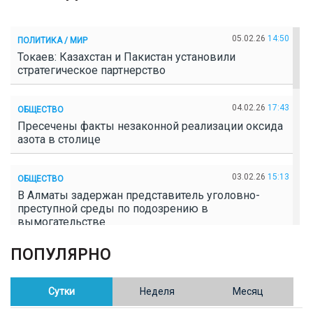
05.02.26
14:50
ПОЛИТИКА / МИР
Токаев: Казахстан и Пакистан установили
стратегическое партнерство
04.02.26
17:43
ОБЩЕСТВО
Пресечены факты незаконной реализации оксида
азота в столице
03.02.26
15:13
ОБЩЕСТВО
В Алматы задержан представитель уголовно-
преступной среды по подозрению в
вымогательстве
ПОПУЛЯРНО
02.02.26
16:41
ОБЩЕСТВО
Полицейские пресекли незаконное выращивание
конопли в Таразе
Сутки
Неделя
Месяц