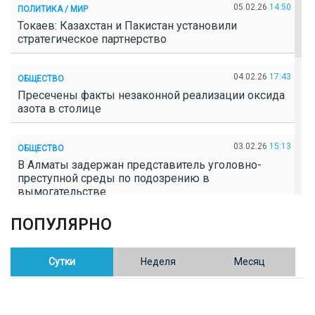
05.02.26
14:50
ПОЛИТИКА / МИР
Токаев: Казахстан и Пакистан установили
стратегическое партнерство
04.02.26
17:43
ОБЩЕСТВО
Пресечены факты незаконной реализации оксида
азота в столице
03.02.26
15:13
ОБЩЕСТВО
В Алматы задержан представитель уголовно-
преступной среды по подозрению в
вымогательстве
ПОПУЛЯРНО
02.02.26
16:41
ОБЩЕСТВО
Полицейские пресекли незаконное выращивание
конопли в Таразе
Сутки
Неделя
Месяц
30.01.26
17:30
ОБЩЕСТВО