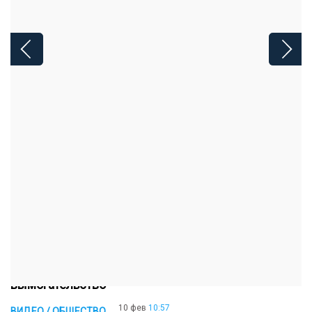
ЧИТАЙТЕ ТАКЖЕ:
15 мар
12:20
ОБЩЕСТВО
10 единиц оружия изъяли у жителей
Жамбылской области
10 фев
15:09
ОБЩЕСТВО
В столице задержали участников ОПГ за
вымогательство
10 фев
10:57
ВИДЕО / ОБЩЕСТВО