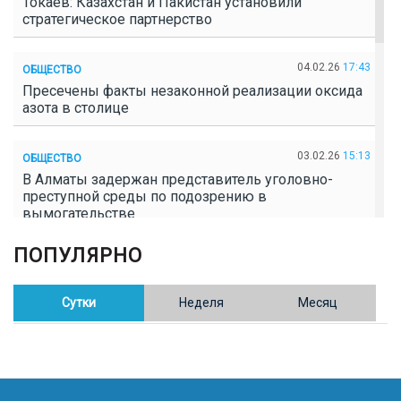
Токаев: Казахстан и Пакистан установили
стратегическое партнерство
04.02.26
17:43
ОБЩЕСТВО
Пресечены факты незаконной реализации оксида
азота в столице
03.02.26
15:13
ОБЩЕСТВО
В Алматы задержан представитель уголовно-
преступной среды по подозрению в
вымогательстве
ПОПУЛЯРНО
02.02.26
16:41
ОБЩЕСТВО
Полицейские пресекли незаконное выращивание
конопли в Таразе
Сутки
Неделя
Месяц
30.01.26
17:30
ОБЩЕСТВО
Казахстан возглавил Договор о зоне, свободной от
ядерного оружия в Центральной Азии