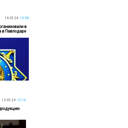
30.01.26
15:11
РЕГИОНЫ
Бектенов посетил Павлодарскую
14.05.24
10:58
область и проверил энергетическую
инфраструктуру региона
рганизовали в
а в Павлодаре
Все новости
13.05.24
12:16
продукцию