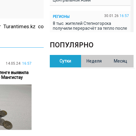
Центральной Азии
30.01.26
16:57
РЕГИОНЫ
8 тыс. жителей Степногорска
 Turantimes.kz со
получили перерасчёт за тепло после
проверки прокуратуры
ПОПУЛЯРНО
30.01.26
16:35
ОБЩЕСТВО
В Казахстане готовят новую
Сутки
Неделя
Месяц
редакцию Конституции: меняется
14.05.24
16:57
84% текста
тенге выявила
е Мангистау
30.01.26
16:13
ОБЩЕСТВО
Прокуроры в Павлодарской области
выявили хищения и незаконное
использование спортобъектов
30.01.26
15:31
РЕГИОНЫ
Учительница из Актобе продавала
баллы ЕНТ по 7 тыс. тенге за балл