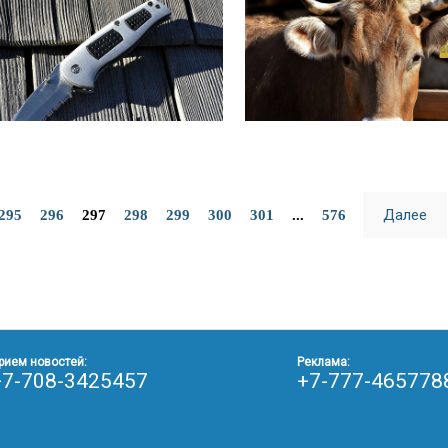
Далее
295
296
297
298
299
300
301
...
576
рием новостей:
Реклама:
+7-708-3425457
+7-777-465778