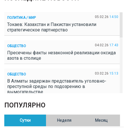
05.02.26
14:50
ПОЛИТИКА / МИР
Токаев: Казахстан и Пакистан установили
стратегическое партнерство
04.02.26
17:43
ОБЩЕСТВО
Пресечены факты незаконной реализации оксида
азота в столице
03.02.26
15:13
ОБЩЕСТВО
В Алматы задержан представитель уголовно-
преступной среды по подозрению в
вымогательстве
ПОПУЛЯРНО
02.02.26
16:41
ОБЩЕСТВО
Полицейские пресекли незаконное выращивание
конопли в Таразе
Сутки
Неделя
Месяц