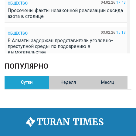
04.02.26
17:43
ОБЩЕСТВО
Пресечены факты незаконной реализации оксида
азота в столице
03.02.26
15:13
ОБЩЕСТВО
В Алматы задержан представитель уголовно-
преступной среды по подозрению в
вымогательстве
ПОПУЛЯРНО
02.02.26
16:41
ОБЩЕСТВО
Полицейские пресекли незаконное выращивание
конопли в Таразе
Сутки
Неделя
Месяц
30.01.26
17:30
ОБЩЕСТВО
Казахстан возглавил Договор о зоне, свободной от
ядерного оружия в Центральной Азии
30.01.26
16:57
РЕГИОНЫ