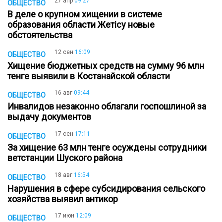
27 апр
09:27
ОБЩЕСТВО
В деле о крупном хищении в системе
образования области Жетісу новые
обстоятельства
12 сен
16:09
ОБЩЕСТВО
Хищение бюджетных средств на сумму 96 млн
тенге выявили в Костанайской области
16 авг
09:44
ОБЩЕСТВО
Инвалидов незаконно облагали госпошлиной за
выдачу документов
17 сен
17:11
ОБЩЕСТВО
За хищение 63 млн тенге осуждены сотрудники
ветстанции Шуского района
18 авг
16:54
ОБЩЕСТВО
Нарушения в сфере субсидирования сельского
хозяйства выявил антикор
17 июн
12:09
ОБЩЕСТВО