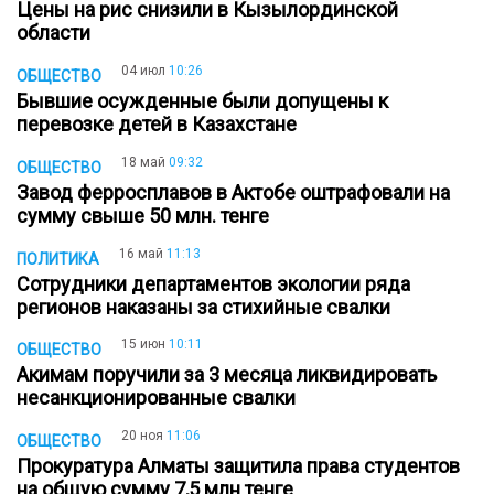
Цены на рис снизили в Кызылординской
области
04 июл
10:26
ОБЩЕСТВО
Бывшие осужденные были допущены к
перевозке детей в Казахстане
18 май
09:32
ОБЩЕСТВО
Завод ферросплавов в Актобе оштрафовали на
сумму свыше 50 млн. тенге
16 май
11:13
ПОЛИТИКА
Сотрудники департаментов экологии ряда
регионов наказаны за стихийные свалки
15 июн
10:11
ОБЩЕСТВО
Акимам поручили за 3 месяца ликвидировать
несанкционированные свалки
20 ноя
11:06
ОБЩЕСТВО
Прокуратура Алматы защитила права студентов
на общую сумму 7,5 млн тенге