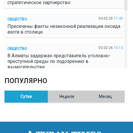
стратегическое партнерство
04.02.26
17:43
ОБЩЕСТВО
Пресечены факты незаконной реализации оксида
азота в столице
03.02.26
15:13
ОБЩЕСТВО
В Алматы задержан представитель уголовно-
преступной среды по подозрению в
вымогательстве
ПОПУЛЯРНО
02.02.26
16:41
ОБЩЕСТВО
Полицейские пресекли незаконное выращивание
конопли в Таразе
Сутки
Неделя
Месяц
30.01.26
17:30
ОБЩЕСТВО
Казахстан возглавил Договор о зоне, свободной от
ядерного оружия в Центральной Азии