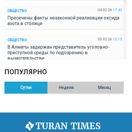
04.02.26
17:43
ОБЩЕСТВО
Пресечены факты незаконной реализации оксида
азота в столице
03.02.26
15:13
ОБЩЕСТВО
В Алматы задержан представитель уголовно-
преступной среды по подозрению в
вымогательстве
ПОПУЛЯРНО
02.02.26
16:41
ОБЩЕСТВО
Полицейские пресекли незаконное выращивание
конопли в Таразе
Сутки
Неделя
Месяц
30.01.26
17:30
ОБЩЕСТВО
Казахстан возглавил Договор о зоне, свободной от
ядерного оружия в Центральной Азии