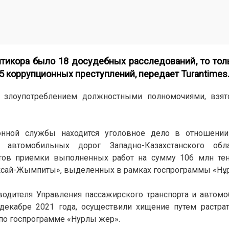
нтикора было
18 досудебных расследований
, то то
5 коррупционных преступлений, передает
Turantimes
 злоупотреблением должностными полномочиями, взят
онной службы находится уголовное дело в отношении
 автомобильных дорог Западно-Казахстанского обл
тов приемки выполненных работ на сумму 106 млн тен
Аксай-Жымпиты», выделенных в рамках госпрограммы «Нұ
водителя Управления пассажирского транспорта и автом
декабре 2021 года, осуществили хищение путем растр
 по госпрограмме «Нурлы жер».