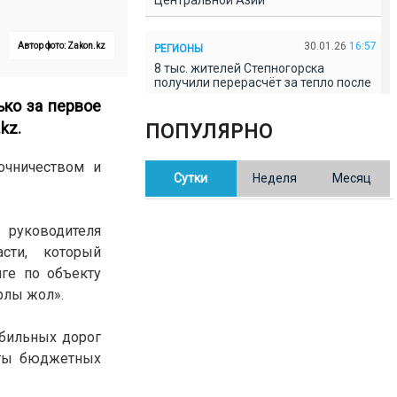
Центральной Азии
30.01.26
16:57
Автор фото: Zakon.kz
РЕГИОНЫ
8 тыс. жителей Степногорска
получили перерасчёт за тепло после
проверки прокуратуры
лько за первое
.kz
.
ПОПУЛЯРНО
30.01.26
16:35
ОБЩЕСТВО
В Казахстане готовят новую
очничеством и
Сутки
Неделя
Месяц
редакцию Конституции: меняется
84% текста
 руководителя
30.01.26
16:13
ОБЩЕСТВО
асти, который
Прокуроры в Павлодарской области
ге по объекту
выявили хищения и незаконное
использование спортобъектов
рлы жол».
обильных дорог
30.01.26
15:31
РЕГИОНЫ
аты бюджетных
Учительница из Актобе продавала
баллы ЕНТ по 7 тыс. тенге за балл