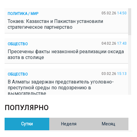
05.02.26
14:50
ПОЛИТИКА / МИР
Токаев: Казахстан и Пакистан установили
стратегическое партнерство
04.02.26
17:43
ОБЩЕСТВО
Пресечены факты незаконной реализации оксида
азота в столице
03.02.26
15:13
ОБЩЕСТВО
В Алматы задержан представитель уголовно-
преступной среды по подозрению в
вымогательстве
ПОПУЛЯРНО
02.02.26
16:41
ОБЩЕСТВО
Полицейские пресекли незаконное выращивание
конопли в Таразе
Сутки
Неделя
Месяц