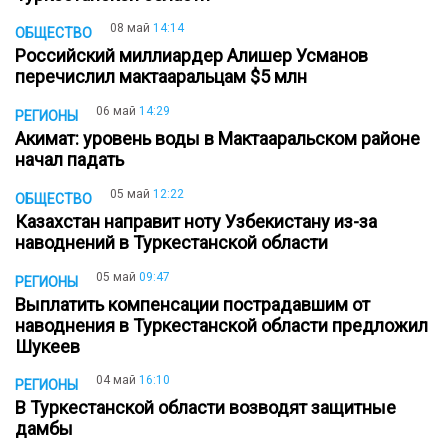
08 май
14:14
ОБЩЕСТВО
Российский миллиардер Алишер Усманов
перечислил мактааральцам $5 млн
06 май
14:29
РЕГИОНЫ
Акимат: уровень воды в Мактааральском районе
начал падать
05 май
12:22
ОБЩЕСТВО
Казахстан направит ноту Узбекистану из-за
наводнений в Туркестанской области
05 май
09:47
РЕГИОНЫ
Выплатить компенсации пострадавшим от
наводнения в Туркестанской области предложил
Шукеев
04 май
16:10
РЕГИОНЫ
В Туркестанской области возводят защитные
дамбы