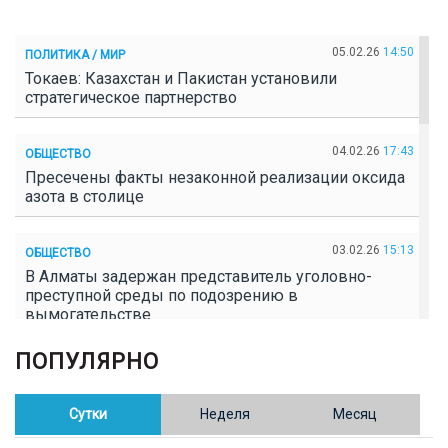
05.02.26
14:50
ПОЛИТИКА / МИР
Токаев: Казахстан и Пакистан установили
стратегическое партнерство
04.02.26
17:43
ОБЩЕСТВО
Пресечены факты незаконной реализации оксида
азота в столице
03.02.26
15:13
ОБЩЕСТВО
В Алматы задержан представитель уголовно-
преступной среды по подозрению в
вымогательстве
ПОПУЛЯРНО
02.02.26
16:41
ОБЩЕСТВО
Полицейские пресекли незаконное выращивание
конопли в Таразе
Сутки
Неделя
Месяц