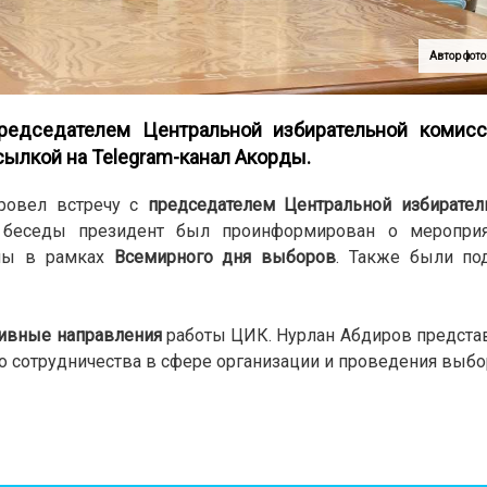
Автор фото
редседателем Центральной избирательной комис
ссылкой на Telegram-канал
Акорды
.
провел встречу с
председателем Центральной избирател
еседы президент был проинформирован о мероприят
аны в рамках
Всемирного дня выборов
. Также были по
тивные направления
работы ЦИК. Нурлан Абдиров предста
сотрудничества в сфере организации и проведения выбо