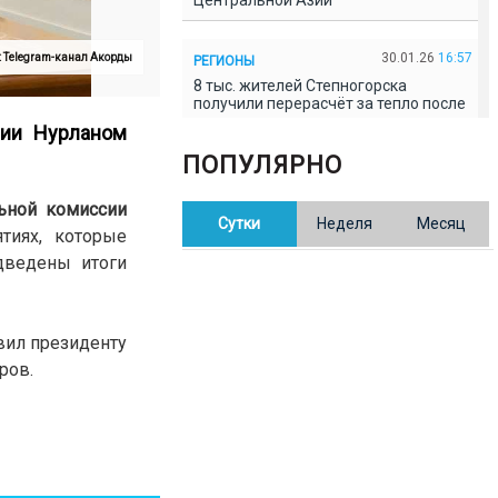
Центральной Азии
30.01.26
16:57
: Telegram-канал Акорды
РЕГИОНЫ
8 тыс. жителей Степногорска
получили перерасчёт за тепло после
проверки прокуратуры
сии Нурланом
ПОПУЛЯРНО
30.01.26
16:35
ОБЩЕСТВО
В Казахстане готовят новую
ьной комиссии
Сутки
Неделя
Месяц
редакцию Конституции: меняется
иях, которые
84% текста
дведены итоги
30.01.26
16:13
ОБЩЕСТВО
Прокуроры в Павлодарской области
вил президенту
выявили хищения и незаконное
использование спортобъектов
ров.
30.01.26
15:31
РЕГИОНЫ
Учительница из Актобе продавала
баллы ЕНТ по 7 тыс. тенге за балл