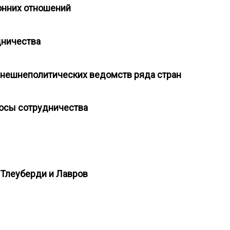
ронних отношений
удничества
 внешнеполитических ведомств ряда стран
росы сотрудничества
и Тлеуберди и Лавров