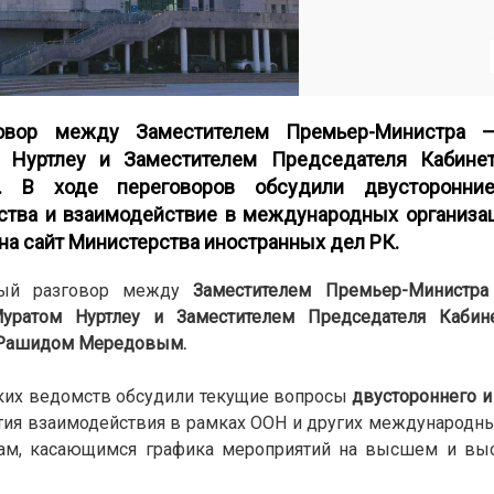
говор между Заместителем Премьер-Министра 
 Нуртлеу и Заместителем Председателя Кабине
 В ходе переговоров обсудили двусторонние
ства и взаимодействие в международных организац
на сайт
Министерства иностранных дел РК
.
нный разговор между
Заместителем Премьер-Министр
Муратом Нуртлеу и Заместителем Председателя Кабин
л Рашидом Мередовым.
ких ведомств обсудили текущие вопросы
двустороннего и
вития взаимодействия в рамках ООН и других международны
ам, касающимся графика мероприятий на высшем и выс