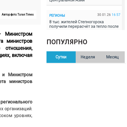
Центральной Азии
30.01.26
16:57
Автор фото: Turan Times
РЕГИОНЫ
8 тыс. жителей Степногорска
получили перерасчёт за тепло после
проверки прокуратуры
— Министром
та министров
ПОПУЛЯРНО
30.01.26
16:35
ОБЩЕСТВО
 отношения,
В Казахстане готовят новую
иях, включая
Сутки
Неделя
Месяц
редакцию Конституции: меняется
84% текста
а и Министром
30.01.26
16:13
ОБЩЕСТВО
ета министров
Прокуроры в Павлодарской области
выявили хищения и незаконное
использование спортобъектов
 регионального
30.01.26
15:31
х организаций.
РЕГИОНЫ
Учительница из Актобе продавала
оком уровнях,
баллы ЕНТ по 7 тыс. тенге за балл