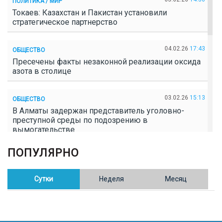
ПОЛИТИКА / МИР
Токаев: Казахстан и Пакистан установили
стратегическое партнерство
04.02.26
17:43
ОБЩЕСТВО
Пресечены факты незаконной реализации оксида
азота в столице
03.02.26
15:13
ОБЩЕСТВО
В Алматы задержан представитель уголовно-
преступной среды по подозрению в
вымогательстве
ПОПУЛЯРНО
02.02.26
16:41
ОБЩЕСТВО
Полицейские пресекли незаконное выращивание
конопли в Таразе
Сутки
Неделя
Месяц
30.01.26
17:30
ОБЩЕСТВО
Казахстан возглавил Договор о зоне, свободной от