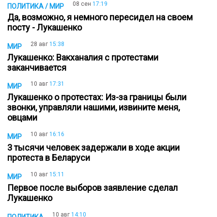
08 сен
17:19
ПОЛИТИКА / МИР
Да, возможно, я немного пересидел на своем
посту - Лукашенко
28 авг
15:38
МИР
Лукашенко: Вакханалия с протестами
заканчивается
10 авг
17:31
МИР
Лукашенко о протестах: Из-за границы были
звонки, управляли нашими, извините меня,
овцами
10 авг
16:16
МИР
3 тысячи человек задержали в ходе акции
протеста в Беларуси
10 авг
15:11
МИР
Первое после выборов заявление сделал
Лукашенко
10 авг
14:10
ПОЛИТИКА