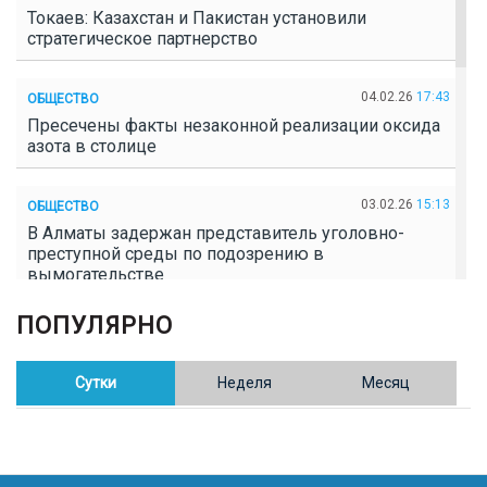
Токаев: Казахстан и Пакистан установили
стратегическое партнерство
04.02.26
17:43
ОБЩЕСТВО
Пресечены факты незаконной реализации оксида
азота в столице
03.02.26
15:13
ОБЩЕСТВО
В Алматы задержан представитель уголовно-
преступной среды по подозрению в
вымогательстве
ПОПУЛЯРНО
02.02.26
16:41
ОБЩЕСТВО
Полицейские пресекли незаконное выращивание
конопли в Таразе
Сутки
Неделя
Месяц
30.01.26
17:30
ОБЩЕСТВО
Казахстан возглавил Договор о зоне, свободной от