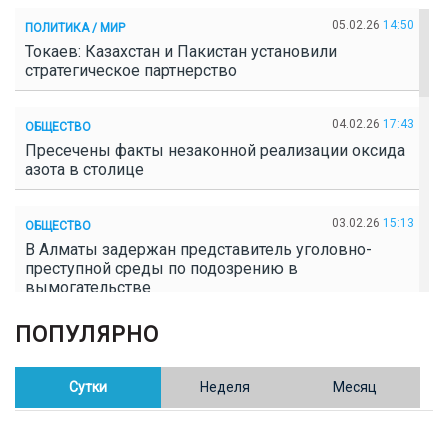
05.02.26
14:50
ПОЛИТИКА / МИР
Токаев: Казахстан и Пакистан установили
стратегическое партнерство
04.02.26
17:43
ОБЩЕСТВО
Пресечены факты незаконной реализации оксида
азота в столице
03.02.26
15:13
ОБЩЕСТВО
В Алматы задержан представитель уголовно-
преступной среды по подозрению в
вымогательстве
ПОПУЛЯРНО
02.02.26
16:41
ОБЩЕСТВО
Полицейские пресекли незаконное выращивание
конопли в Таразе
Сутки
Неделя
Месяц
30.01.26
17:30
ОБЩЕСТВО