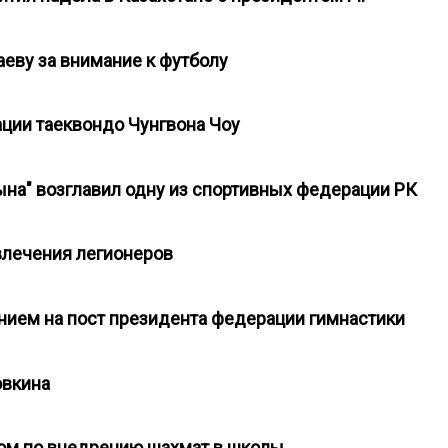
еву за внимание к футболу
ации таеквондо Чунгвона Чоу
на" возглавил одну из спортивных федерации РК
ивлечения легионеров
нием на пост президента федерации гимнастики
ловкина
ном по внедрению шахмат в школы