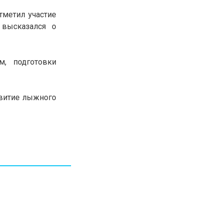
30.01.26
15:11
РЕГИОНЫ
тметил участие
Бектенов посетил Павлодарскую
 высказался о
область и проверил энергетическую
инфраструктуру региона
м, подготовки
Все новости
витие лыжного