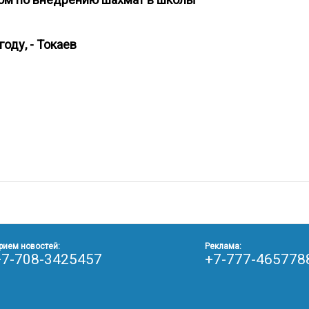
году, - Токаев
рием новостей:
Реклама:
+7-708-3425457
+7-777-465778