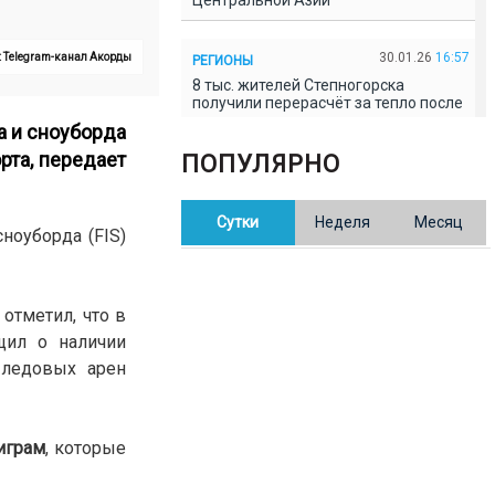
Центральной Азии
30.01.26
16:57
: Telegram-канал Акорды
РЕГИОНЫ
8 тыс. жителей Степногорска
получили перерасчёт за тепло после
проверки прокуратуры
а и сноуборда
рта,
передает
ПОПУЛЯРНО
30.01.26
16:35
ОБЩЕСТВО
В Казахстане готовят новую
Сутки
Неделя
Месяц
редакцию Конституции: меняется
ноуборда (FIS)
84% текста
30.01.26
16:13
ОБЩЕСТВО
отметил, что в
Прокуроры в Павлодарской области
щил о наличии
выявили хищения и незаконное
использование спортобъектов
 ледовых арен
30.01.26
15:31
РЕГИОНЫ
играм
, которые
Учительница из Актобе продавала
баллы ЕНТ по 7 тыс. тенге за балл