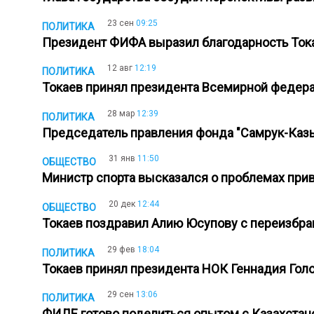
23 сен
09:25
ПОЛИТИКА
Президент ФИФА выразил благодарность Тока
12 авг
12:19
ПОЛИТИКА
Токаев принял президента Всемирной федер
28 мар
12:39
ПОЛИТИКА
Председатель правления фонда "Самрук-Казы
31 янв
11:50
ОБЩЕСТВО
Министр спорта высказался о проблемах пр
20 дек
12:44
ОБЩЕСТВО
Токаев поздравил Алию Юсупову с переизбра
29 фев
18:04
ПОЛИТИКА
Токаев принял президента НОК Геннадия Го
29 сен
13:06
ПОЛИТИКА
ФИДЕ готово поделиться опытом с Казахста