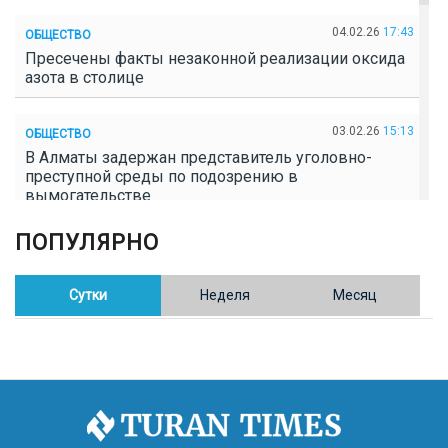
04.02.26
17:43
ОБЩЕСТВО
Пресечены факты незаконной реализации оксида
азота в столице
03.02.26
15:13
ОБЩЕСТВО
В Алматы задержан представитель уголовно-
преступной среды по подозрению в
вымогательстве
ПОПУЛЯРНО
02.02.26
16:41
ОБЩЕСТВО
Полицейские пресекли незаконное выращивание
конопли в Таразе
Сутки
Неделя
Месяц
30.01.26
17:30
ОБЩЕСТВО
Казахстан возглавил Договор о зоне, свободной от
ядерного оружия в Центральной Азии
30.01.26
16:57