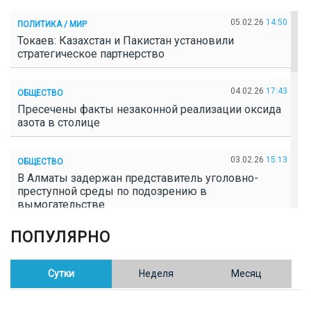
05.02.26
14:50
ПОЛИТИКА / МИР
Токаев: Казахстан и Пакистан установили
стратегическое партнерство
04.02.26
17:43
ОБЩЕСТВО
Пресечены факты незаконной реализации оксида
азота в столице
03.02.26
15:13
ОБЩЕСТВО
В Алматы задержан представитель уголовно-
преступной среды по подозрению в
вымогательстве
ПОПУЛЯРНО
02.02.26
16:41
ОБЩЕСТВО
Полицейские пресекли незаконное выращивание
конопли в Таразе
Сутки
Неделя
Месяц
30.01.26
17:30