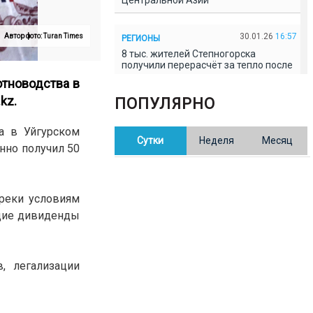
Центральной Азии
30.01.26
16:57
Автор фото: Turan Times
РЕГИОНЫ
8 тыс. жителей Степногорска
получили перерасчёт за тепло после
проверки прокуратуры
отноводства в
kz.
ПОПУЛЯРНО
30.01.26
16:35
ОБЩЕСТВО
В Казахстане готовят новую
ва в Уйгурском
Сутки
Неделя
Месяц
редакцию Конституции: меняется
нно получил 50
84% текста
30.01.26
16:13
ОБЩЕСТВО
преки условиям
Прокуроры в Павлодарской области
ющие дивиденды
выявили хищения и незаконное
использование спортобъектов
, легализации
30.01.26
15:31
РЕГИОНЫ
Учительница из Актобе продавала
баллы ЕНТ по 7 тыс. тенге за балл