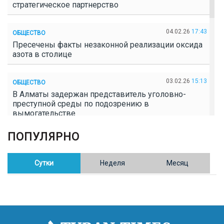
стратегическое партнерство
04.02.26
17:43
ОБЩЕСТВО
Пресечены факты незаконной реализации оксида
азота в столице
03.02.26
15:13
ОБЩЕСТВО
В Алматы задержан представитель уголовно-
преступной среды по подозрению в
вымогательстве
ПОПУЛЯРНО
02.02.26
16:41
ОБЩЕСТВО
Полицейские пресекли незаконное выращивание
конопли в Таразе
Сутки
Неделя
Месяц
30.01.26
17:30
ОБЩЕСТВО
Казахстан возглавил Договор о зоне, свободной от
ядерного оружия в Центральной Азии