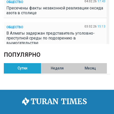
04.02.26
17:43
ОБЩЕСТВО
Пресечены факты незаконной реализации оксида
азота в столице
03.02.26
15:13
ОБЩЕСТВО
В Алматы задержан представитель уголовно-
преступной среды по подозрению в
вымогательстве
ПОПУЛЯРНО
02.02.26
16:41
ОБЩЕСТВО
Полицейские пресекли незаконное выращивание
конопли в Таразе
Сутки
Неделя
Месяц
30.01.26
17:30
ОБЩЕСТВО
Казахстан возглавил Договор о зоне, свободной от
ядерного оружия в Центральной Азии
30.01.26
16:57
РЕГИОНЫ
8 тыс. жителей Степногорска получили перерасчёт