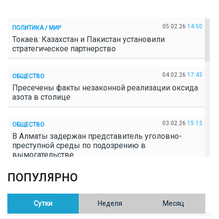
05.02.26
14:50
ПОЛИТИКА / МИР
Токаев: Казахстан и Пакистан установили
стратегическое партнерство
04.02.26
17:43
ОБЩЕСТВО
Пресечены факты незаконной реализации оксида
азота в столице
03.02.26
15:13
ОБЩЕСТВО
В Алматы задержан представитель уголовно-
преступной среды по подозрению в
вымогательстве
ПОПУЛЯРНО
02.02.26
16:41
ОБЩЕСТВО
Полицейские пресекли незаконное выращивание
конопли в Таразе
Сутки
Неделя
Месяц